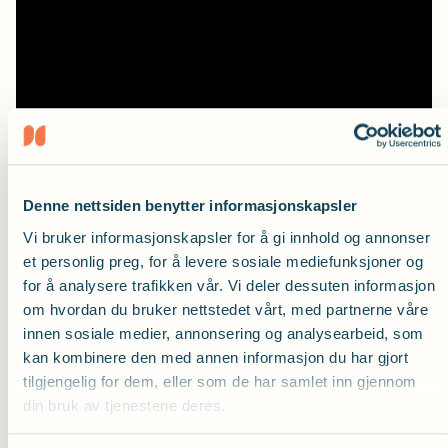
Denne nettsiden benytter informasjonskapsler
Når hørselstap påvirker hele livet
Vi bruker informasjonskapsler for å gi innhold og annonser
et personlig preg, for å levere sosiale mediefunksjoner og
Dette er kanskje noe av det vondeste ved å ha
for å analysere trafikken vår. Vi deler dessuten informasjon
en hørselsutfordring: å miste det sosiale livet. I
om hvordan du bruker nettstedet vårt, med partnerne våre
verste fall kan det også føre til frafall fra
innen sosiale medier, annonsering og analysearbeid, som
utdanning eller arbeidsliv. Det gjør noe med deg
kan kombinere den med annen informasjon du har gjort
når du hele tiden må anstrenge deg i sosiale
tilgjengelig for dem, eller som de har samlet inn gjennom
situasjoner, be folk gjenta det de sier, oppleve
din bruk av tjenestene deres.
at andre blir irritert fordi du ikke «hører etter»,
og plutselig falle ut av samtalen. Da er det ikke