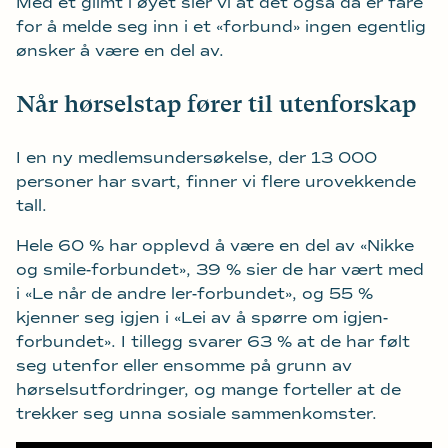
Med et glimt i øyet sier vi at det også da er fare
for å melde seg inn i et «forbund» ingen egentlig
ønsker å være en del av.
Når hørselstap fører til utenforskap
I en ny medlemsundersøkelse, der 13 000
personer har svart, finner vi flere urovekkende
tall.
Hele 60 % har opplevd å være en del av «Nikke
og smile-forbundet», 39 % sier de har vært med
i «Le når de andre ler-forbundet», og 55 %
kjenner seg igjen i «Lei av å spørre om igjen-
forbundet». I tillegg svarer 63 % at de har følt
seg utenfor eller ensomme på grunn av
hørselsutfordringer, og mange forteller at de
trekker seg unna sosiale sammenkomster.