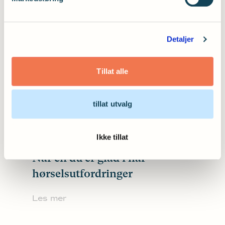
10 tegn på at du bør sjekke
Detaljer
hørselen din
Tillat alle
Les mer
tillat utvalg
Ikke tillat
Når en du er glad i har
hørselsutfordringer
Les mer