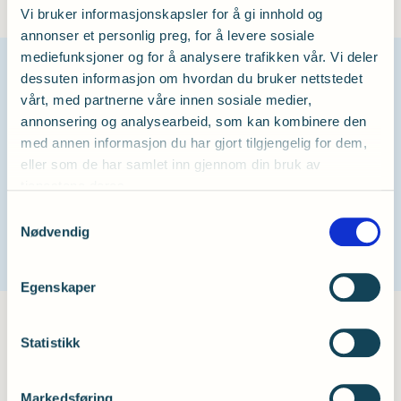
Vi bruker informasjonskapsler for å gi innhold og
annonser et personlig preg, for å levere sosiale
mediefunksjoner og for å analysere trafikken vår. Vi deler
dessuten informasjon om hvordan du bruker nettstedet
vårt, med partnerne våre innen sosiale medier,
Mistenker du dårlig hørsel?
annonsering og analysearbeid, som kan kombinere den
med annen informasjon du har gjort tilgjengelig for dem,
eller som de har samlet inn gjennom din bruk av
tjenestene deres.
Test hørselen din her
Samtykkevalg
Nødvendig
Egenskaper
Statistikk
Markedsføring