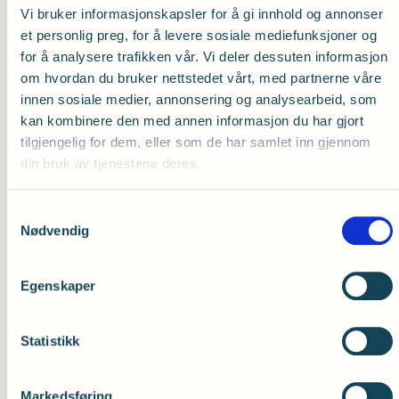
Vi bruker informasjonskapsler for å gi innhold og annonser
et personlig preg, for å levere sosiale mediefunksjoner og
Phonak
for å analysere trafikken vår. Vi deler dessuten informasjon
om hvordan du bruker nettstedet vårt, med partnerne våre
Leverandør av Phonak høreapparater
innen sosiale medier, annonsering og analysearbeid, som
Telefon 96 09 86 00
kan kombinere den med annen informasjon du har gjort
tilgjengelig for dem, eller som de har samlet inn gjennom
Besøk ethero.no
din bruk av tjenestene deres.
Sivantos/Signia
Samtykkevalg
Nødvendig
Leverandør av Signia høreapparater
Telefon 22 63 22 22
Egenskaper
Besøk Signia nettbutikk
Statistikk
Starkey
Markedsføring