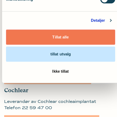
Leverandør av Starkey høreapparater
Telefon 51 82 00 80
Detaljer
Besøk Starkeys nettbutikk
Tillat alle
Widex
Leverandør av Widex høreapparater
tillat utvalg
Telefon 22 59 90 40
Ikke tillat
Besøk Widex' nettbutikk
Cochlear
Leverandør av Cochlear cochleaimplantat
Telefon 22 59 47 00