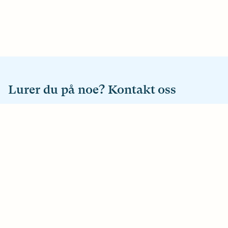
Lurer du på noe? Kontakt oss
E-post
hei@horselsforbundet.no
Telefon
22 63 99 00