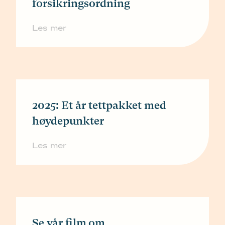
forsikringsordning
Les mer
2025: Et år tettpakket med
høydepunkter
Les mer
Se vår film om