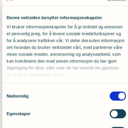
for de med Ménières og vestibulære
sykdommer.
Denne nettsiden benytter informasjonskapsler
Leder Nina Skogheim
,
send e-post
eller ta
kontakt på 975 20 060.
Vi bruker informasjonskapsler for å gi innhold og annonser
et personlig preg, for å levere sosiale mediefunksjoner og
Medlem Mona Kjøsen,
send e-post
eller ta
for å analysere trafikken vår. Vi deler dessuten informasjon
kontakt på 977 53 041.
om hvordan du bruker nettstedet vårt, med partnerne våre
innen sosiale medier, annonsering og analysearbeid, som
Medlem Ellen Sagen,
send e-post
eller ta
kan kombinere den med annen informasjon du har gjort
kontakt på 404 04 089.
tilgjengelig for dem, eller som de har samlet inn gjennom
Medlem John Sandvik,
send e-post
eller ta
din bruk av tjenestene deres.
kontakt på 402 47 796.
Samtykkevalg
CI, høreapparat og store hørselstap
Nødvendig
Egenskaper