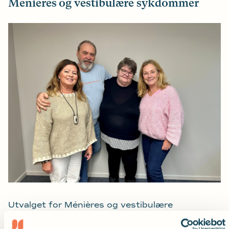
Ménières og vestibulære sykdommer
Utvalget for Ménières og vestibulære
sykdommer arbeider for å bedre rettighetene