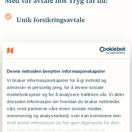
Med vår avtale hos Tryg får du:
Unik forsikringsavtale
Sammen med Tryg har vi utviklet en helt unik
forsikringsavtale for deg som er medlem i
forbundet.
Denne nettsiden benytter informasjonskapsler
Gode forsikringer - med opptil 25 %
Vi bruker informasjonskapsler for å gi innhold og
rabatt
annonser et personlig preg, for å levere sosiale
mediefunksjoner og for å analysere trafikken vår. Vi deler
dessuten informasjon om hvordan du bruker nettstedet
Du får
5 % medlemsrabatt
på alle private
vårt, med partnerne våre innen sosiale medier,
forsikringer. Du får en gunstig innboforsikring
annonsering og analysearbeid, som kan kombinere den
med lavere egenandel, og inntil
25 % rabatt
om
med annen informasjon du har gjort tilgjengelig for dem,
du samler forsikringene dine hos Tryg.
eller som de har samlet inn gjennom din bruk av