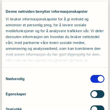
som våre medlemmer også får rabatterte
priser hos:
Denne nettsiden benytter informasjonskapsler
Vi bruker informasjonskapsler for å gi innhold og
Scandic Hotels
annonser et personlig preg, for å levere sosiale
mediefunksjoner og for å analysere trafikken vår. Vi deler
Thon Hotels
dessuten informasjon om hvordan du bruker nettstedet
vårt, med partnerne våre innen sosiale medier,
Strawberry
annonsering og analysearbeid, som kan kombinere den
med annen informasjon du har gjort tilgjengelig for dem,
eller som de har samlet inn gjennom din bruk av
tjenestene deres.
Samtykkevalg
Les om hotellavtalen og se priser
her
Nødvendig
Egenskaper
Statistikk