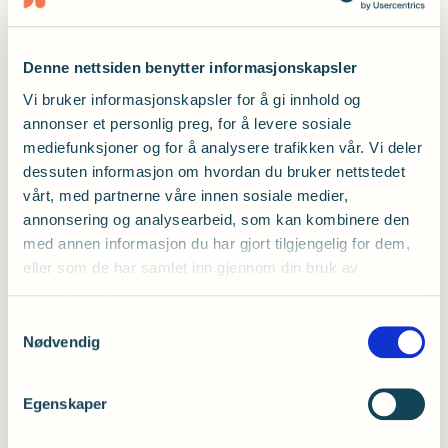
spesialavtale på strøm.
Som kunde hos Fjordkraft kan du
Denne nettsiden benytter informasjonskapsler
Vi bruker informasjonskapsler for å gi innhold og
også:
annonser et personlig preg, for å levere sosiale
mediefunksjoner og for å analysere trafikken vår. Vi deler
Bestille billig mobilabonnement
dessuten informasjon om hvordan du bruker nettstedet
vårt, med partnerne våre innen sosiale medier,
Benytte deg av alle Fjordkrafts
annonsering og analysearbeid, som kan kombinere den
kundefordeler
med annen informasjon du har gjort tilgjengelig for dem,
eller som de har samlet inn gjennom din bruk av
tjenestene deres.
Samtykkevalg
Nødvendig
Les mer om medlemsfordelene i
Fjordkraft
Egenskaper