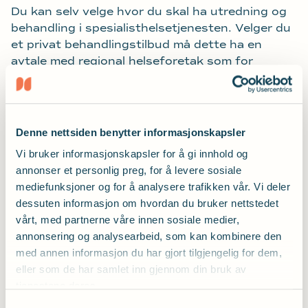
Du kan selv velge hvor du skal ha utredning og
behandling i spesialisthelsetjenesten. Velger du
et privat behandlingstilbud må dette ha en
avtale med regional helseforetak som for
eksempel Helse Vest eller være godkjent av
Helsedirektoratet etter forskrift om fritt
behandlingsvalg.
Denne nettsiden benytter informasjonskapsler
Fastlegen er pålagt å informere om fritt
sykehusvalg.
Vi bruker informasjonskapsler for å gi innhold og
annonser et personlig preg, for å levere sosiale
Mer informasjon om fritt behandlingsvalg.
mediefunksjoner og for å analysere trafikken vår. Vi deler
dessuten informasjon om hvordan du bruker nettstedet
Opplæring etter innsetting av
vårt, med partnerne våre innen sosiale medier,
annonsering og analysearbeid, som kan kombinere den
Cochlea-implantat (CI)
med annen informasjon du har gjort tilgjengelig for dem,
eller som de har samlet inn gjennom din bruk av
Sykehuset skal følge opp det tekniske som
tjenestene deres.
lydjustering. Kommunen har ansvaret for å
Samtykkevalg